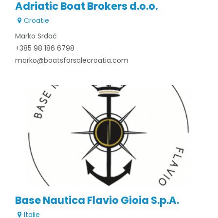
Adriatic Boat Brokers d.o.o.
Croatie
Marko Srdoč
+385 98 186 6798 .
marko@boatsforsalecroatia.com​
Base Nautica Flavio Gioia S.p.A.
Italie