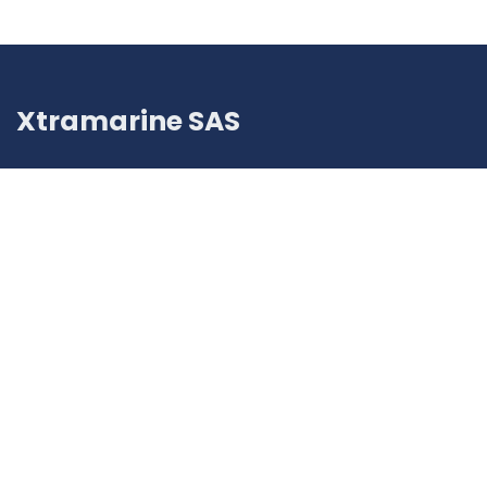
Xtramarine SAS
5 Rue Tonduti de l'Escarène, Nice, 06000,
France
+33 (0)4 23 35 85 67
info@xtramarine.com
SIRENA: 908 157 886
SIRET:
908 157 886 00015
N° TVA:
FR41 908 157 886
Numero unico del produttore (IDU ADEME): FR418421_18DFBR