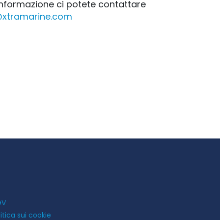
 informazione ci potete contattare
@xtramarine.com
GV
litica sui cookie