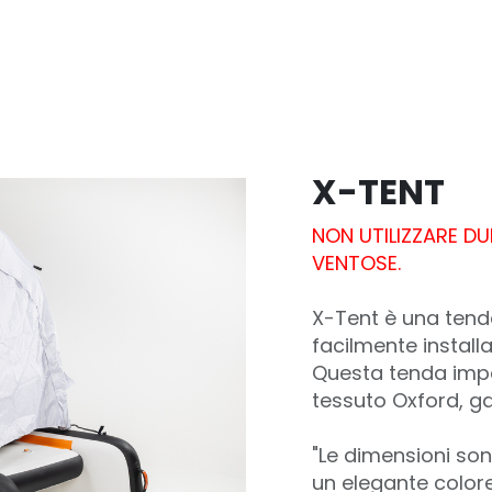
Distributori e rivenditori
NEGOZIO
X-TENT
NON UTILIZZARE DU
VENTOSE.
X-Tent è una tend
facilmente installa
Questa tenda impe
tessuto Oxford, ga
"Le dimensioni sono
un elegante colore