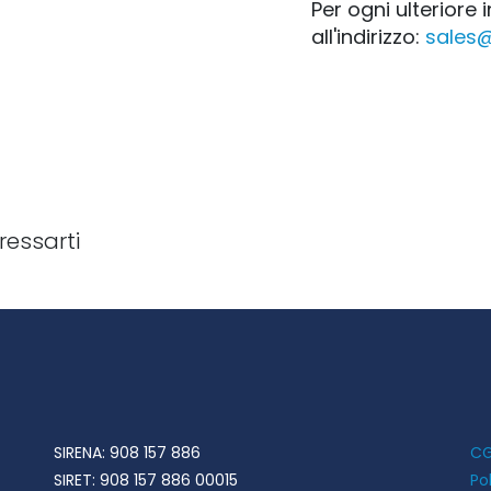
Per ogni ulteriore
all'indirizzo:
sales
ressarti
SIRENA: 908 157 886
C
SIRET:
908 157 886 00015
Po