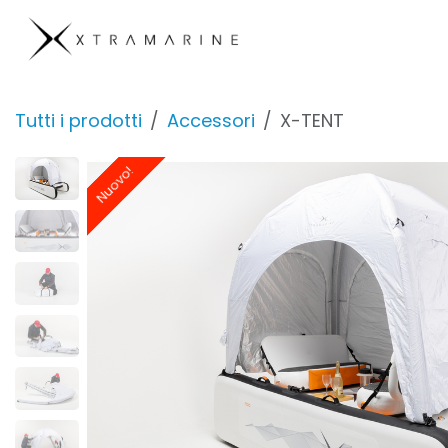
Passa al contenuto
Prodotti
Azienda
Tutti i prodotti
Accessori
X-TENT
Nuovo!
Nuovo!