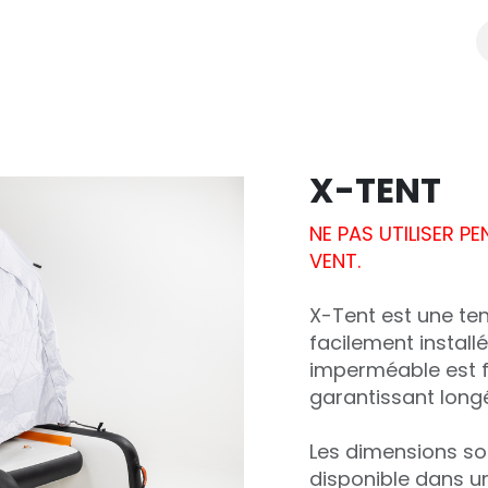
y
Distributors & resellers
SHOP
X-TENT
NE PAS UTILISER P
VENT.
X-Tent est une te
facilement install
imperméable est f
garantissant longév
Les dimensions sont
disponible dans un