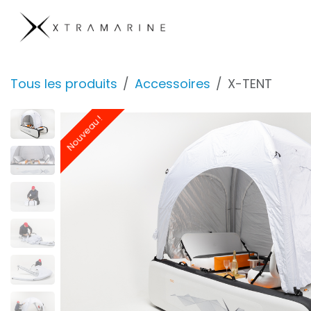
Se rendre au contenu
Products
Compan
Tous les produits
Accessoires
X-TENT
Nouveau !
Nouveau !