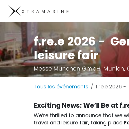
Se rendre au contenu
Products
Compan
f.re.e 2026 - G
leisure fair
Messe München GmbH, Munich,
Tous les événements
f.re.e 2026 -
Exciting News: We’ll Be at f.r
We’re thrilled to announce that we wi
travel and leisure fair, taking place
F