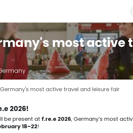
y
Distributors & resellers
SHOP
ermany's most active 
 Germany
 Germany's most active travel and leisure fair
e.e 2026!
ll be present at
f.re.e 2026
, Germany’s most acti
ebruary 18–22
!