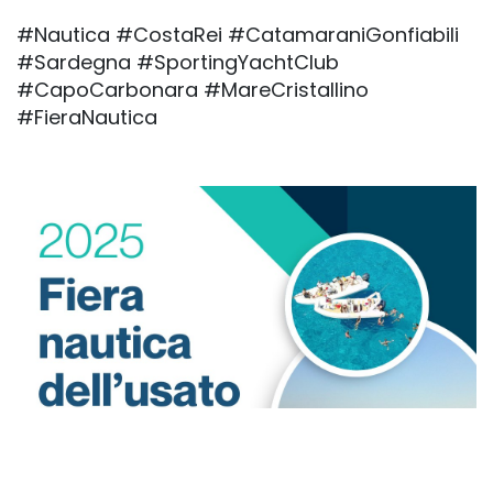
#Nautica #CostaRei #CatamaraniGonfiabili
#Sardegna #SportingYachtClub
#CapoCarbonara #MareCristallino
#FieraNautica