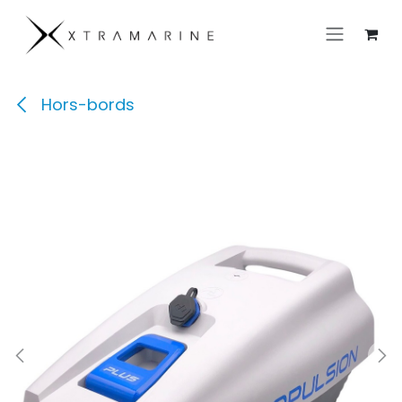
Se rendre au contenu
Hors-bords